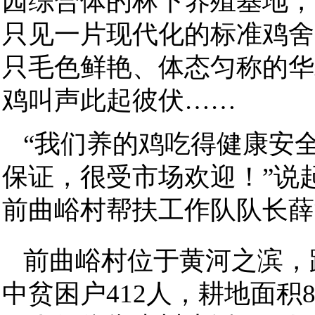
园综合体的林下养殖基地，
只见一片现代化的标准鸡舍
只毛色鲜艳、体态匀称的华
鸡叫声此起彼伏……
“我们养的鸡吃得健康安
保证，很受市场欢迎！”说
前曲峪村帮扶工作队队长薛
前曲峪村位于黄河之滨，距
中贫困户412人，耕地面积